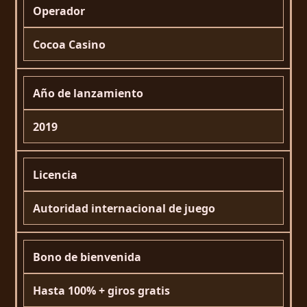
Operador
Cocoa Casino
Año de lanzamiento
2019
Licencia
Autoridad internacional de juego
Bono de bienvenida
Hasta 100% + giros gratis