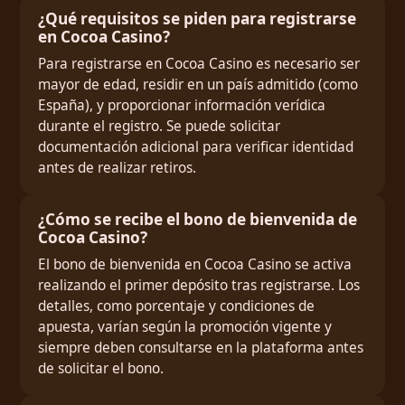
¿Qué requisitos se piden para registrarse
en Cocoa Casino?
Para registrarse en Cocoa Casino es necesario ser
mayor de edad, residir en un país admitido (como
España), y proporcionar información verídica
durante el registro. Se puede solicitar
documentación adicional para verificar identidad
antes de realizar retiros.
¿Cómo se recibe el bono de bienvenida de
Cocoa Casino?
El bono de bienvenida en Cocoa Casino se activa
realizando el primer depósito tras registrarse. Los
detalles, como porcentaje y condiciones de
apuesta, varían según la promoción vigente y
siempre deben consultarse en la plataforma antes
de solicitar el bono.