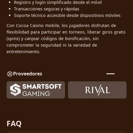
Registro y login simplificado desde el móvil
Transacciones seguras y rápidas
Soporte técnico accesible desde dispositivos móviles
Con Cocoa Casino mobile, los jugadores disfrutan de
flexibilidad para participar en torneos, liberar giros gratis
(spins) y canjear códigos de bonificación, sin
comprometer la seguridad ni la variedad de
entretenimiento.
Proveedores
FAQ