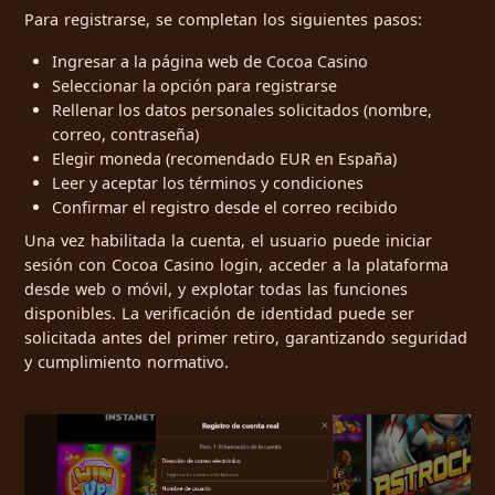
Para registrarse, se completan los siguientes pasos:
Ingresar a la página web de Cocoa Casino
Seleccionar la opción para registrarse
Rellenar los datos personales solicitados (nombre,
correo, contraseña)
Elegir moneda (recomendado EUR en España)
Leer y aceptar los términos y condiciones
Confirmar el registro desde el correo recibido
Una vez habilitada la cuenta, el usuario puede iniciar
sesión con Cocoa Casino login, acceder a la plataforma
desde web o móvil, y explotar todas las funciones
disponibles. La verificación de identidad puede ser
solicitada antes del primer retiro, garantizando seguridad
y cumplimiento normativo.