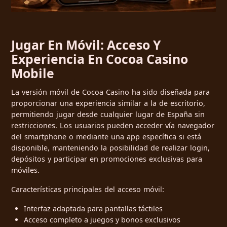
Jugar En Móvil: Acceso Y
Experiencia En Cocoa Casino
Mobile
La versión móvil de Cocoa Casino ha sido diseñada para
proporcionar una experiencia similar a la de escritorio,
permitiendo jugar desde cualquier lugar de España sin
restricciones. Los usuarios pueden acceder vía navegador
del smartphone o mediante una app específica si está
disponible, manteniendo la posibilidad de realizar login,
depósitos y participar en promociones exclusivas para
móviles.
Características principales del acceso móvil:
Interfaz adaptada para pantallas táctiles
Acceso completo a juegos y bonos exclusivos