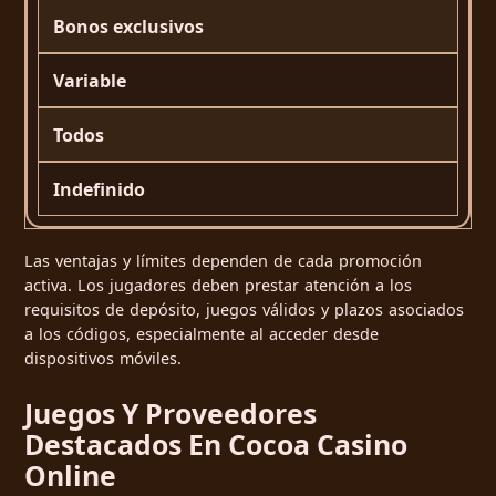
Bonos exclusivos
Variable
Todos
Indefinido
Las ventajas y límites dependen de cada promoción
activa. Los jugadores deben prestar atención a los
requisitos de depósito, juegos válidos y plazos asociados
a los códigos, especialmente al acceder desde
dispositivos móviles.
Juegos Y Proveedores
Destacados En Cocoa Casino
Online