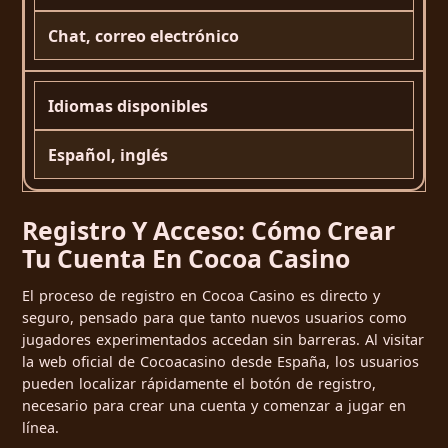
Chat, correo electrónico
Idiomas disponibles
Español, inglés
Registro Y Acceso: Cómo Crear
Tu Cuenta En Cocoa Casino
El proceso de registro en Cocoa Casino es directo y
seguro, pensado para que tanto nuevos usuarios como
jugadores experimentados accedan sin barreras. Al visitar
la web oficial de Cocoacasino desde España, los usuarios
pueden localizar rápidamente el botón de registro,
necesario para crear una cuenta y comenzar a jugar en
línea.